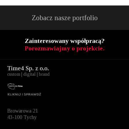
Zobacz nasze portfolio
Zainteresowany współpracą?
Porozmawiajmy o projekcie.
Time4 Sp. z o.o.
custom | digital | brand
Browarowa 21
43-100 Tychy