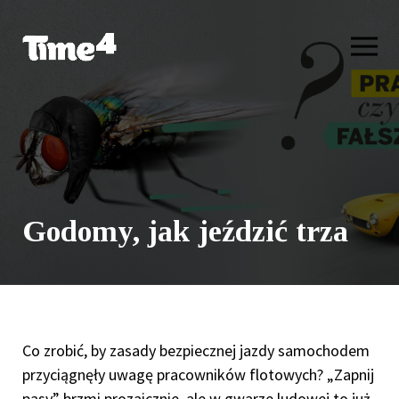
Godomy, jak jeździć trza
Co zrobić, by zasady bezpiecznej jazdy samochodem
przyciągnęły uwagę pracowników flotowych? „Zapnij
pasy” brzmi prozaicznie, ale w gwarze ludowej to już