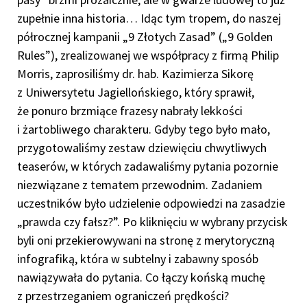
zupełnie inna historia… Idąc tym tropem, do naszej
półrocznej kampanii „9 Złotych Zasad” („9 Golden
Rules”), zrealizowanej we współpracy z firmą Philip
Morris, zaprosiliśmy dr. hab. Kazimierza Sikorę
z Uniwersytetu Jagiellońskiego, który sprawił,
że ponuro brzmiące frazesy nabrały lekkości
i żartobliwego charakteru. Gdyby tego było mało,
przygotowaliśmy zestaw dziewięciu chwytliwych
teaserów, w których zadawaliśmy pytania pozornie
niezwiązane z tematem przewodnim. Zadaniem
uczestników było udzielenie odpowiedzi na zasadzie
„prawda czy fałsz?”. Po kliknięciu w wybrany przycisk
byli oni przekierowywani na stronę z merytoryczną
infografiką, która w subtelny i zabawny sposób
nawiązywała do pytania. Co łączy końską muchę
z przestrzeganiem ograniczeń prędkości?